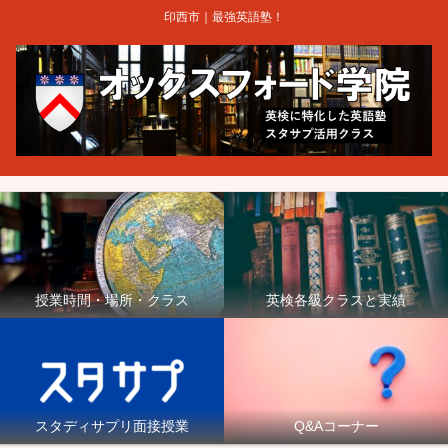
印西市｜最強英語塾！
授業時間・場所・クラス
英検各級クラスと実績
スタディサプリ面接授業
Q&Aコーナー