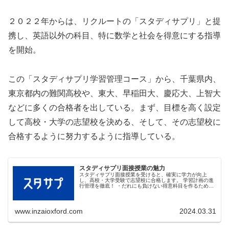
２０２２年からは、リクルートの「スタディサプリ」と提
携し、英語以外の科目、特に数学と社会を得意にする指導
を開始。
この「スタディサプリ学習管理コース」から、千葉県内、
東京都内の難関高校や、東大、早稲田大、慶応大、上智大
などに多くの合格者を出している。まず、目標を高く設定
して高校・大学の志望校を決める、そして、その志望校に
合格するように努力するように指導している。
スタディサプリ面接授業の魅力
スタディサプリ面接授業を受けると、確実に学力が向上
し、高校・大学受験で志望校に合格します。 学習計画の進
行管理を徹底！ ・だれにも負けない得意科目を作るため
に、スタディサプリでの学習計画作成、スタディサプリ学
習の進行管理を複数の講師が徹底し...
www.inzaioxford.com
2024.03.31