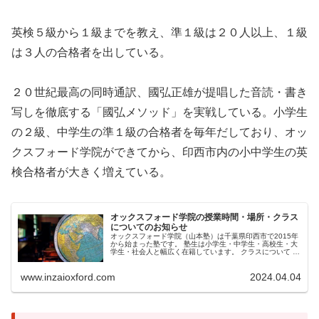
英検５級から１級までを教え、準１級は２０人以上、１級
は３人の合格者を出している。
２０世紀最高の同時通訳、國弘正雄が提唱した音読・書き
写しを徹底する「國弘メソッド」を実戦している。小学生
の２級、中学生の準１級の合格者を毎年だしており、オッ
クスフォード学院ができてから、印西市内の小中学生の英
検合格者が大きく増えている。
オックスフォード学院の授業時間・場所・クラス
についてのお知らせ
オックスフォード学院（山本塾）は千葉県印西市で2015年
から始まった塾です。 塾生は小学生・中学生・高校生・大
学生・社会人と幅広く在籍しています。 クラスについて 開
催しているクラスは英検５級～１級の１０クラスとスタデ
ィサプリ面接授業の２ク...
www.inzaioxford.com
2024.04.04