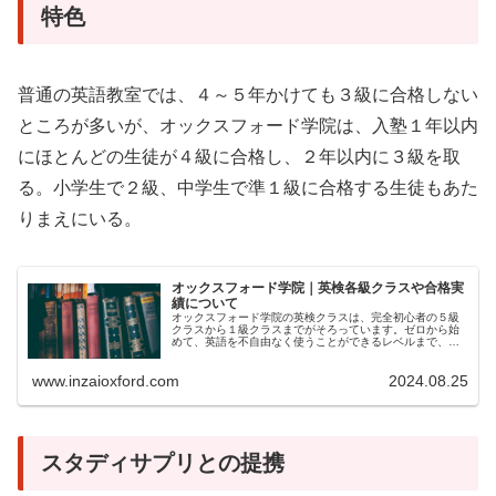
特色
普通の英語教室では、４～５年かけても３級に合格しない
ところが多いが、オックスフォード学院は、入塾１年以内
にほとんどの生徒が４級に合格し、２年以内に３級を取
る。小学生で２級、中学生で準１級に合格する生徒もあた
りまえにいる。
オックスフォード学院｜英検各級クラスや合格実
績について
オックスフォード学院の英検クラスは、完全初心者の５級
クラスから１級クラスまでがそろっています。ゼロから始
めて、英語を不自由なく使うことができるレベルまで、英
語力を確実につけることができます。開塾から９年。全国
でもナンバーワンの実績を積み重ね...
www.inzaioxford.com
2024.08.25
スタディサプリとの提携