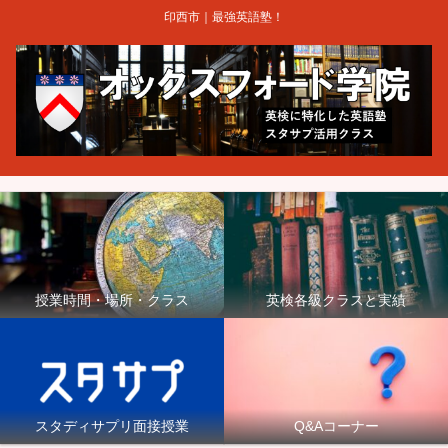
印西市｜最強英語塾！
授業時間・場所・クラス
英検各級クラスと実績
スタディサプリ面接授業
Q&Aコーナー