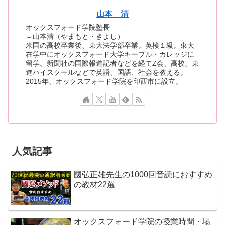
山本 清
オックスフォード学院塾長
＝山本清（やまもと・きよし）
米国の高校卒業後、東大法学部卒業。英検１級。東大
在学中にオックスフォード大学キーブル・カレッジに
留学。新聞社の国際報道記者などを経てZ会、高校、東
進ハイスクールなどで英語、国語、社会を教える。
2015年、オックスフォード学院を印西市に設立。
人気記事
國弘正雄先生の1000回音読におすすめ
の教材22選
オックスフォード学院の授業時間・場