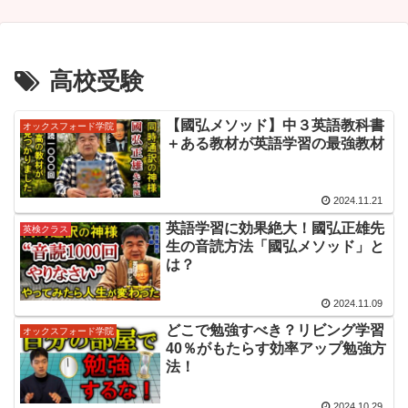
高校受験
【國弘メソッド】中３英語教科書
オックスフォード学院
＋ある教材が英語学習の最強教材
2024.11.21
英語学習に効果絶大！國弘正雄先
英検クラス
生の音読方法「國弘メソッド」と
は？
2024.11.09
どこで勉強すべき？リビング学習
オックスフォード学院
40％がもたらす効率アップ勉強方
法！
2024.10.29