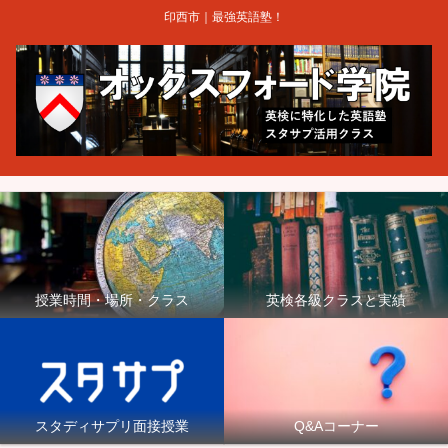
印西市｜最強英語塾！
授業時間・場所・クラス
英検各級クラスと実績
スタディサプリ面接授業
Q&Aコーナー