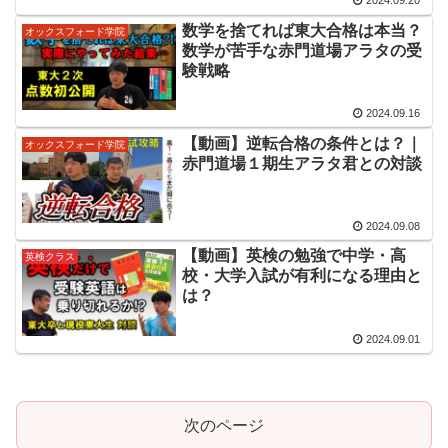
2024.09.20
数学を捨てれば東大合格は本当？
オックスフォード学院
数学が苦手な赤門道場アラタの受
験戦略
2024.09.16
【動画】逆転合格の条件とは？｜
オックスフォード学院
赤門道場１期生アラタ君との対談
2024.09.08
【動画】英検の勉強で中学・高
英検クラス
校・大学入試が有利になる理由と
は？
2024.09.01
次のページ