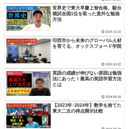
世界史で東大早慶上智合格、駿台
スタディサプリ面接授業
模試全国1位を取った意外な勉強
方法
2024.10.10
印西市から未来のグローバル人材
オックスフォード学院
を育てる、オックスフォード学院
2024.10.02
英語の成績が伸びない原因は勉強
英検クラス
法にあった！最高の英語学習方法
とは
2024.09.28
【2023年･2024年】数学を捨てた
オックスフォード学院
東大二次の得点開示比較