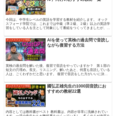
今回は、中学生レベルの英語を学習する教材を紹介します。 オック
スフォード学院では、これまでは中級（準２級、２級）以上の英語学
習をしている人を主として対象にして番組をつくってきましたが、最
近のコメントを見ていると、中学レベルから学び直したい、...
AIを使って英検の過去問で音読し
オックスフォード学院
ながら復習する方法
英検の過去問を解いた後、復習で音読をやっていますか？ 第１部の
短文の穴埋め。長文。リスニング。解いたあと、何度も音読している
人は、ごくわずかだと思います。 復習で音読をした方がいいに決ま
っているのに、なかなか音読できない。このように思ってい...
國弘正雄先生の1000回音読にお
オックスフォード学院
すすめの教材22選
内容としては教科書がベスト 教科書は、内容が非常に洗練されてい
ます。一流の先生たちが教科書をつくっているし、多くの人が内容を