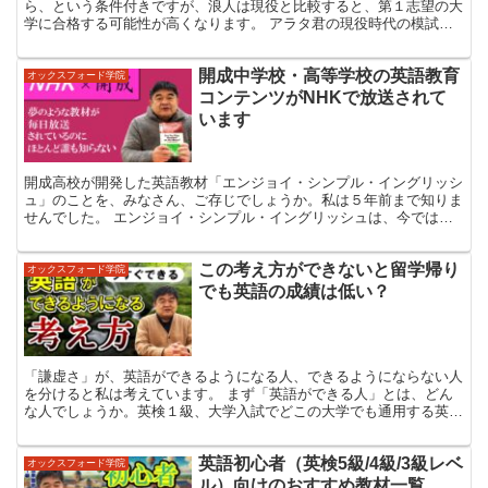
ら、という条件付きですが、浪人は現役と比較すると、第１志望の大
学に合格する可能性が高くなります。 アラタ君の現役時代の模試の
成績を見ると、第１志望の東大文科Ⅰ類の合格可能性判定は、...
開成中学校・高等学校の英語教育
オックスフォード学院
コンテンツがNHKで放送されて
います
開成高校が開発した英語教材「エンジョイ・シンプル・イングリッシ
ュ」のことを、みなさん、ご存じでしょうか。私は５年前まで知りま
せんでした。 エンジョイ・シンプル・イングリッシュは、今ではＮ
ＨＫラジオの番組になっています。しかし、ラジオ英会話、...
この考え方ができないと留学帰り
オックスフォード学院
でも英語の成績は低い？
「謙虚さ」が、英語ができるようになる人、できるようにならない人
を分けると私は考えています。 まず「英語ができる人」とは、どん
な人でしょうか。英検１級、大学入試でどこの大学でも通用する英語
力、社会人になって外国との交渉を一定程度、即戦力ででき...
英語初心者（英検5級/4級/3級レベ
オックスフォード学院
ル）向けのおすすめ教材一覧