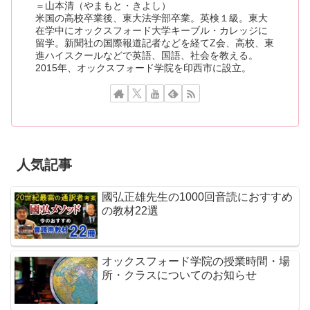
＝山本清（やまもと・きよし）
米国の高校卒業後、東大法学部卒業。英検１級。東大
在学中にオックスフォード大学キーブル・カレッジに
留学。新聞社の国際報道記者などを経てZ会、高校、東
進ハイスクールなどで英語、国語、社会を教える。
2015年、オックスフォード学院を印西市に設立。
人気記事
國弘正雄先生の1000回音読におすすめ
の教材22選
オックスフォード学院の授業時間・場
所・クラスについてのお知らせ