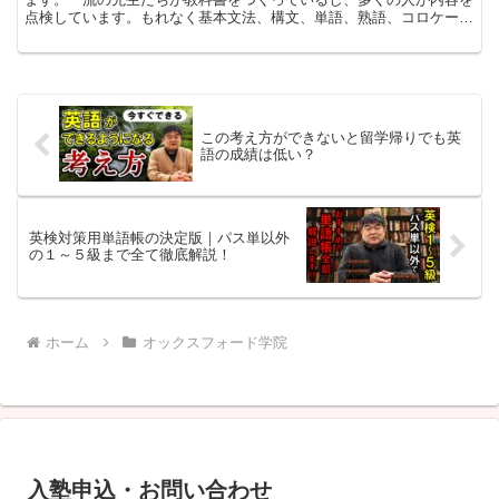
点検しています。もれなく基本文法、構文、単語、熟語、コロケーシ
ョンが盛り込まれています。國弘先生が「中３の教科書から...
この考え方ができないと留学帰りでも英
語の成績は低い？
英検対策用単語帳の決定版｜パス単以外
の１～５級まで全て徹底解説！
ホーム
オックスフォード学院
入塾申込・お問い合わせ