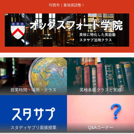
印西市｜最強英語塾！
授業時間・場所・クラス
英検各級クラスと実績
スタディサプリ面接授業
Q&Aコーナー