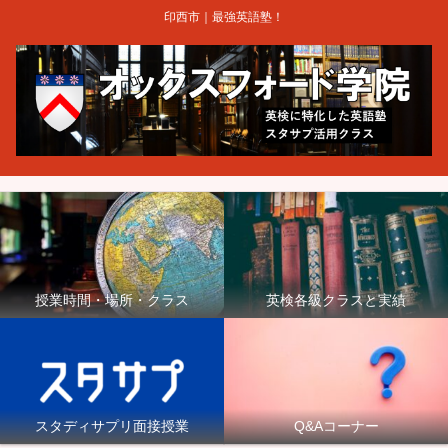
印西市｜最強英語塾！
授業時間・場所・クラス
英検各級クラスと実績
スタディサプリ面接授業
Q&Aコーナー