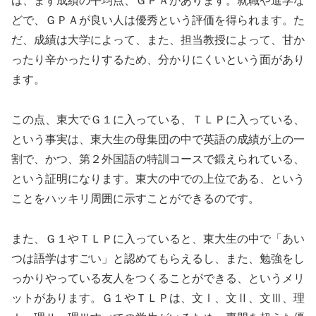
は、まず成績の平均点、ＧＰＡがあります。就職や進学な
どで、ＧＰＡが良い人は優秀という評価を得られます。た
だ、成績は大学によって、また、担当教授によって、甘か
ったり辛かったりするため、分かりにくいという面があり
ます。
この点、東大でＧ１に入っている、ＴＬＰに入っている、
という事実は、東大生の母集団の中で英語の成績が上の一
割で、かつ、第２外国語の特訓コースで鍛えられている、
という証明になります。東大の中での上位である、という
ことをハッキリ周囲に示すことができるのです。
また、Ｇ１やＴＬＰに入っていると、東大生の中で「あい
つは語学はすごい」と認めてもらえるし、また、勉強をし
っかりやっている友人をつくることができる、というメリ
ットがあります。Ｇ１やＴＬＰは、文Ⅰ、文Ⅱ、文Ⅲ、理