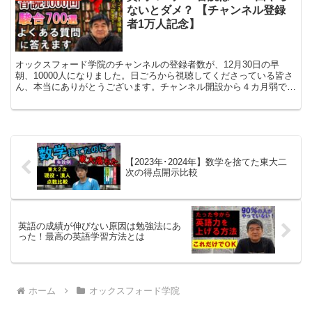
ないとダメ？ 【チャンネル登録
者1万人記念】
オックスフォード学院のチャンネルの登録者数が、12月30日の早
朝、10000人になりました。日ごろから視聴してくださっている皆さ
ん、本当にありがとうございます。チャンネル開設から４カ月弱で
10000人を達成することができたのは、ひとえに皆さ...
【2023年･2024年】数学を捨てた東大二
次の得点開示比較
英語の成績が伸びない原因は勉強法にあ
った！最高の英語学習方法とは
ホーム
オックスフォード学院