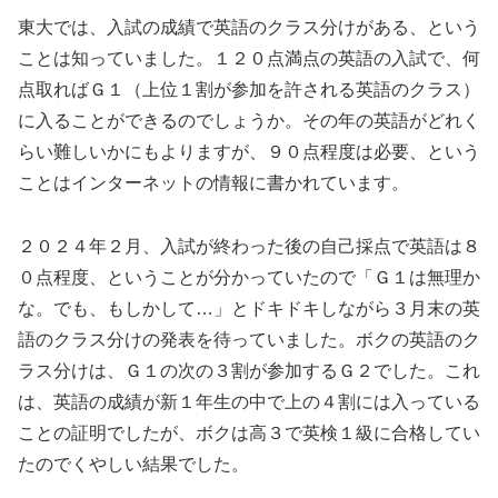
東大では、入試の成績で英語のクラス分けがある、という
ことは知っていました。１２０点満点の英語の入試で、何
点取ればＧ１（上位１割が参加を許される英語のクラス）
に入ることができるのでしょうか。その年の英語がどれく
らい難しいかにもよりますが、９０点程度は必要、という
ことはインターネットの情報に書かれています。
２０２４年２月、入試が終わった後の自己採点で英語は８
０点程度、ということが分かっていたので「Ｇ１は無理か
な。でも、もしかして…」とドキドキしながら３月末の英
語のクラス分けの発表を待っていました。ボクの英語のク
ラス分けは、Ｇ１の次の３割が参加するＧ２でした。これ
は、英語の成績が新１年生の中で上の４割には入っている
ことの証明でしたが、ボクは高３で英検１級に合格してい
たのでくやしい結果でした。