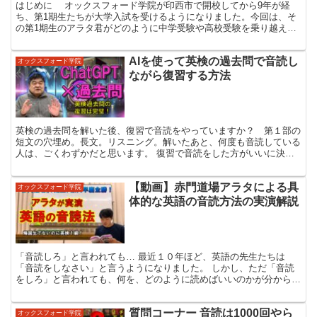
はじめに オックスフォード学院が印西市で開校してから9年が経
ち、第1期生たちが大学入試を受けるようになりました。今回は、そ
の第1期生のアラタ君がどのように中学受験や高校受験を乗り越え、
東京大学に合格したのかという経験をお伝えします。 ア...
AIを使って英検の過去問で音読し
オックスフォード学院
ながら復習する方法
英検の過去問を解いた後、復習で音読をやっていますか？ 第１部の
短文の穴埋め。長文。リスニング。解いたあと、何度も音読している
人は、ごくわずかだと思います。 復習で音読をした方がいいに決ま
っているのに、なかなか音読できない。このように思ってい...
【動画】赤門道場アラタによる具
オックスフォード学院
体的な英語の音読方法の実演解説
「音読しろ」と言われても… 最近１０年ほど、英語の先生たちは
「音読をしなさい」と言うようになりました。 しかし、ただ「音読
をしろ」と言われても、何を、どのように読めばいいのかが分からな
い、という人がほとんどです。 河合塾では、数年前に「音読...
質問コーナー 音読は1000回やら
オックスフォード学院