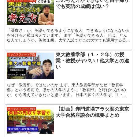
この考え方ができないと留学帰り
オックスフォード学院
でも英語の成績は低い？
「謙虚さ」が、英語ができるようになる人、できるようにならない人
を分けると私は考えています。 まず「英語ができる人」とは、どん
な人でしょうか。英検１級、大学入試でどこの大学でも通用する英語
力、社会人になって外国との交渉を一定程度、即戦力ででき...
東大教養学部（１・２年）の授
オックスフォード学院
業・教授がヤバい！他大学との違
い
なぜ「教養部」ではないのか まず、東大教養学部がなぜ「教養学
部」という名前で、ほかの大学のように「教養部」と呼ばれないの
か、から考えていきたいと思います。 日本の多くの大学は、１・２
年の「教養部」と３・４年の「専門課程」に分かれています。１...
【動画】赤門道場アラタ君の東京
オックスフォード学院
大学合格座談会の概要まとめ