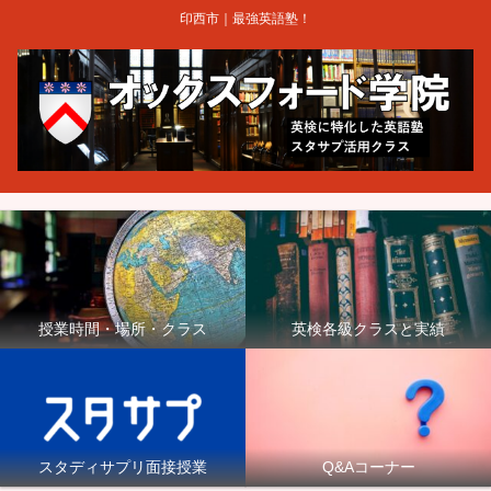
印西市｜最強英語塾！
授業時間・場所・クラス
英検各級クラスと実績
スタディサプリ面接授業
Q&Aコーナー