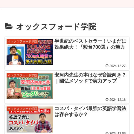
オックスフォード学院
半世紀のベストセラー！いまだに
オックスフォード学院
効果絶大！「駿台700選」の魅力
2024.12.27
安河内先生の本はなぜ音読向き？
オックスフォード学院
｜國弘メソッドで実力アップ
2024.12.16
コスパ・タイパ最強の英語学習法
オックスフォード学院
は存在するか？
2024.12.08