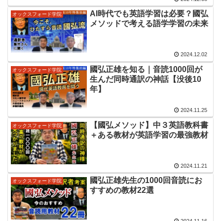
AI時代でも英語学習は必要？國弘
オックスフォード学院
メソッドで考える語学学習の未来
2024.12.02
國弘正雄を知る｜音読1000回が
オックスフォード学院
生んだ同時通訳の神話【没後10
年】
2024.11.25
【國弘メソッド】中３英語教科書
オックスフォード学院
＋ある教材が英語学習の最強教材
2024.11.21
國弘正雄先生の1000回音読にお
オックスフォード学院
すすめの教材22選