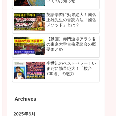
いてのお知らせ
英語学習に効果絶大！國弘
正雄先生の音読方法「國弘
メソッド」とは？
【動画】赤門道場アラタ君
の東京大学合格座談会の概
要まとめ
半世紀のベストセラー！い
まだに効果絶大！「駿台
700選」の魅力
Archives
2025年6月