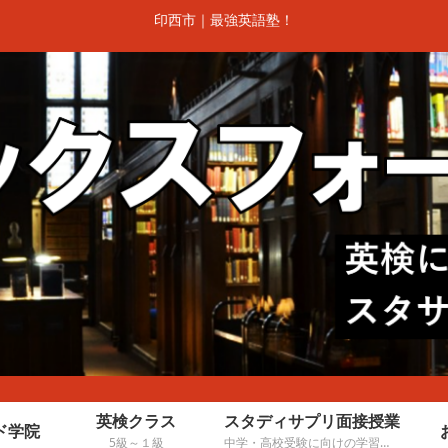
印西市｜最強英語塾！
英検クラス
スタディサプリ面接授業
ド学院
5級～１級
中学・高校受験に向けの学習進行管理