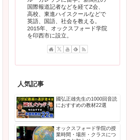
国際報道記者などを経てZ会、
高校、東進ハイスクールなどで
英語、国語、社会を教える。
2015年、オックスフォード学院
を印西市に設立。
人気記事
國弘正雄先生の1000回音読
におすすめの教材22選
オックスフォード学院の授
業時間・場所・クラスにつ